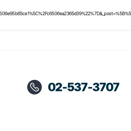
2c6506e95b65ce1%5C%2Fc6506ea2365d39%22%7D&_post=%5B%5D&
02-537-3707