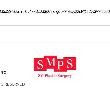
6ea2365d39/column_654773c663d63&_get=%7B%22idx%22%3A%2
 9층
TS RESERVED.