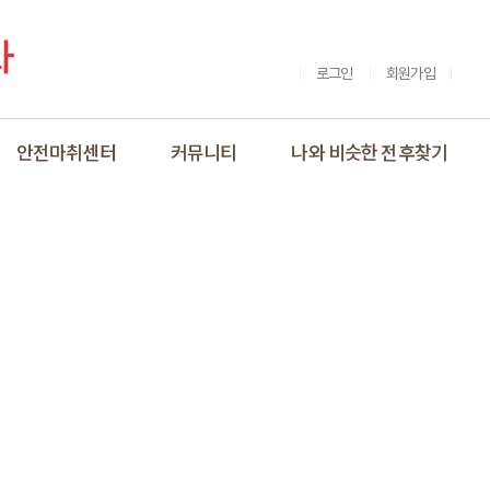
로그인
회원가입
안전마취센터
커뮤니티
나와 비슷한 전후찾기