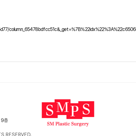
a565d77/column_65478bdfcc51c&_get=%7B%22idx%22%3A%22c6
 9층
TS RESERVED.