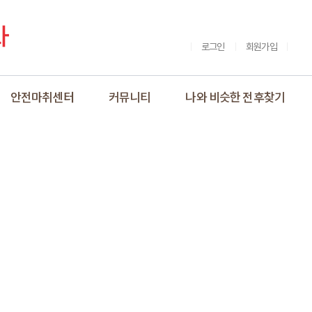
로그인
회원가입
안전마취센터
커뮤니티
나와 비슷한 전후찾기