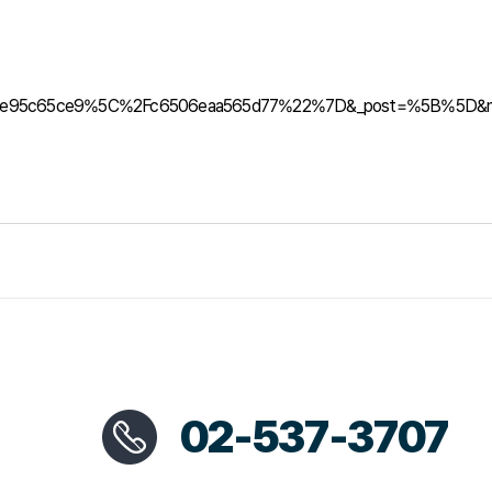
506e95c65ce9%5C%2Fc6506eaa565d77%22%7D&_post=%5B%5D&mvw
02-537-3707